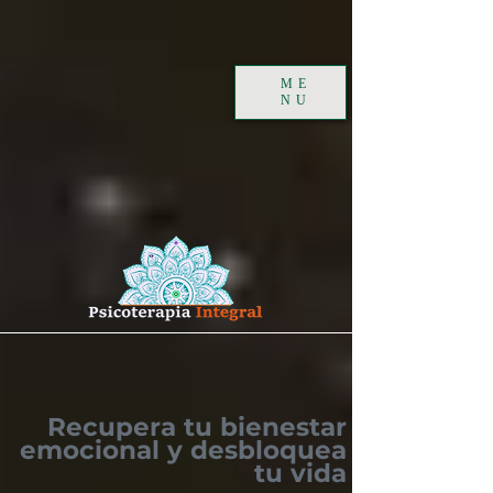
ME
NU
Recupera tu bienestar
emocional y desbloquea
tu vida