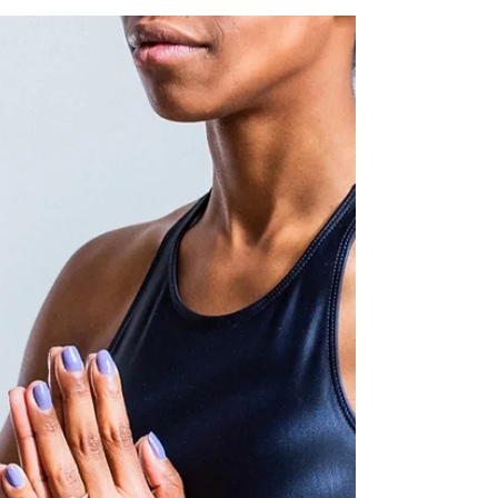
Bert Hellinger. El trabajo busca
restablecerlos. Vídeo introductorio:
https://youtu.be/VETQIEqAFPg
Próximamente, el programa sobre este
taller. Contacto: +51 984115620
psicologiaenergetica.net@gmail.com Fecha:
Marzo 2026 Lugar: Eco tampu
Andahuaylillas, Calle Cusco 911
Andahuaylillas.