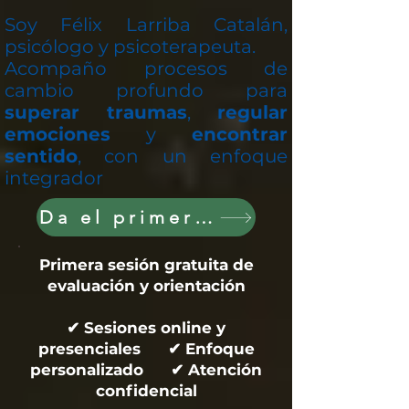
Soy Félix Larriba Catalán,
psicólogo y psicoterapeuta.
Acompaño procesos de
cambio profundo para
superar traumas
,
regular
emociones
y
encontrar
sentido
, con un enfoque
integrador
Da el primer paso hoy
Primera sesión gratuita de
evaluación y orientación
✔ Sesiones online y
presenciales ✔ Enfoque
personalizado ✔ Atención
confidencial