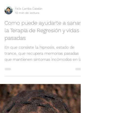
Felix Larriba Catalán
10 min de lectura
Como puede ayudarte a sanar
la Terapia de Regresión y vidas
pasadas
En que consiste la hipnosis, estado de
trance, que recupera memorias pasadas