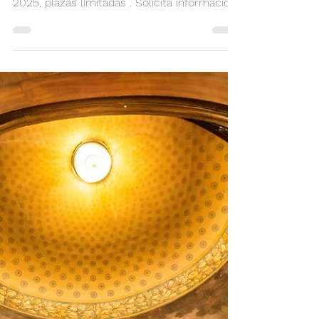
Talleres Terapéuticos: Infancia,
trauma y ecos del alma
Comienzo: Mediados de septiembre 2025
(1ª fase) Segunda fase: Octubre y Noviembre
2025, plazas limitadas . Solicita información
y Reserva tu plaza: +591 70 67 21 63
Contacto Lugar: La Paz, Bolivia. Ciclo de
talleres de dinámicas sistémicas y
constelaciones: Infancia, Trauma y Ecos del
Alma La vida no se equivoca Orientaciones
para participar Las constelaciones
familiares son una experiencia vivencial que
ayuda a ver y comprender las dinámicas
invisibles que influyen en nuest