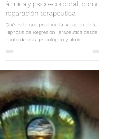
Felix Larriba Catalán
14 min de lectura
Hipnosis de regresión, sanación
álmica y psico-corporal, como
reparación terapéutica
Qué es lo que produce la sanación de la
Hipnosis de Regresión Terapeútica desde un
punto de vista psicológico y álmico