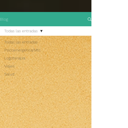
Blog
Todas las entradas
Todas las entradas
Psicoenergética/Mtc
Logoterapia
Viajes
Salud