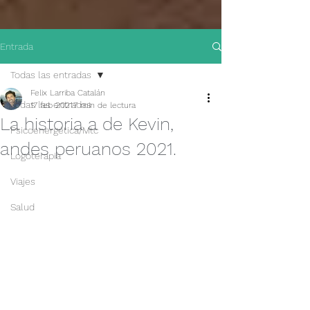
Entrada
Todas las entradas
Felix Larriba Catalán
Todas las entradas
17 feb 2021
7 min de lectura
La historia a de Kevin,
Psicoenergética/Mtc
andes peruanos 2021.
Logoterapia
Viajes
Salud