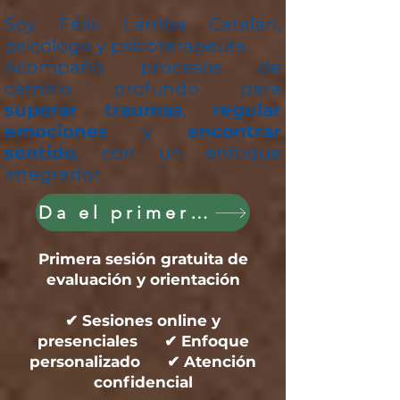
Soy Félix Larriba Catalán,
psicólogo y psicoterapeuta.
Acompaño procesos de
cambio profundo para
superar traumas
,
regular
emociones
y
encontrar
sentido
, con un enfoque
integrador
Da el primer paso hoy
Primera sesión gratuita de
evaluación y orientación
✔ Sesiones online y
presenciales ✔ Enfoque
personalizado ✔ Atención
confidencial