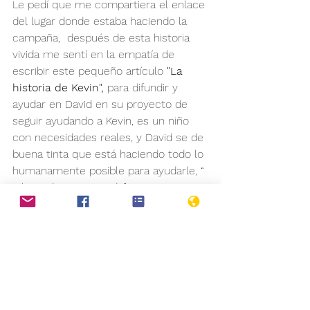
Le pedí que me compartiera el enlace 
del lugar donde estaba haciendo la 
campaña,  después de esta historia 
vivida me sentí en la empatía de 
escribir este pequeño artículo 
"La 
historia de Kevin",
 para difundir y 
ayudar en David en su proyecto de 
seguir ayudando a Kevin, es un niño 
con necesidades reales, y David se de 
buena tinta que está haciendo todo lo 
humanamente posible para ayudarle, “ 
y lo está consiguiendo”.
Les traslado esta historia con la 
intención de que se difunda y quién lo 
sienta así, que colabore en lo que 
pueda. Hago constar, que es una 
ayuda que auténticamente va a dar 
sus frutos, en un ser humano con una 