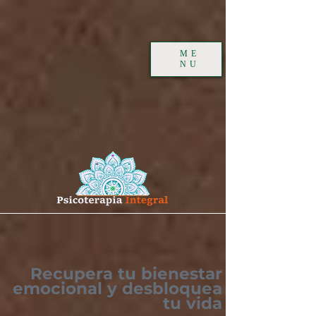
ME
NU
Recupera tu bienestar
emocional y desbloquea
tu vida