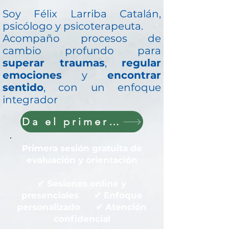
Soy Félix Larriba Catalán,
psicólogo y psicoterapeuta.
Acompaño procesos de
cambio profundo para
superar traumas
,
regular
emociones
y
encontrar
sentido
, con un enfoque
integrador
Da el primer paso hoy
Primera sesión gratuita de
evaluación y orientación
✔ Sesiones online y
presenciales ✔ Enfoque
personalizado ✔ Atención
confidencial