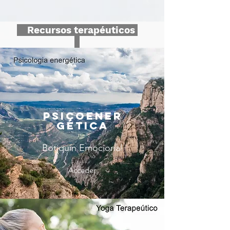
Recursos terapéuticos
Psicoener
gética
Botiquín Emocional
Acceder