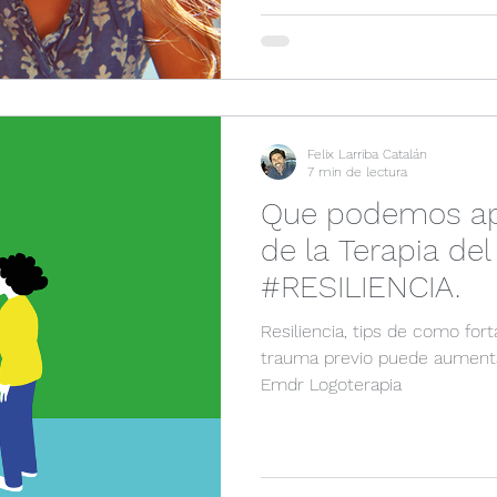
Felix Larriba Catalán
7 min de lectura
Que podemos apr
de la Terapia de
#RESILIENCIA.
Resiliencia, tips de como for
trauma previo puede aumenta
Emdr Logoterapia