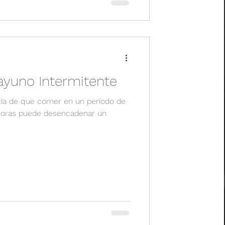
ayuno Intermitente
ia de que comer en un período de
 horas puede desencadenar un