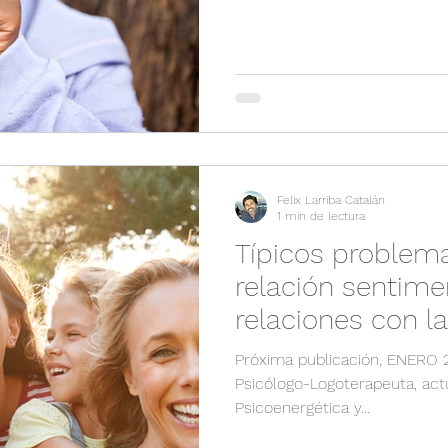
Felix Larriba Catalán
1 min de lectura
Típicos problema
relación sentimen
relaciones con la
Próxima publicación, ENERO 2
Psicólogo-Logoterapeuta, act
Psicoenergética y...