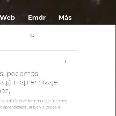
 Web
Emdr
Más
das, podemos
algún aprendizaje
mas,
sabiduría popular nos dice: “de toda
 aprendizajes”, si bien a veces el