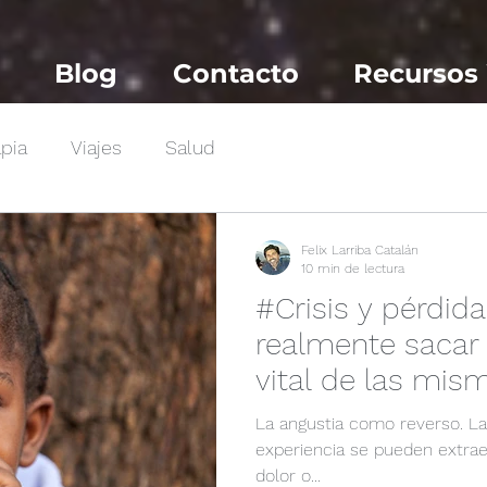
Blog
Contacto
Recursos
pia
Viajes
Salud
Felix Larriba Catalán
10 min de lectura
#Crisis y pérdi
realmente sacar 
vital de las mis
La angustia como reverso. La 
experiencia se pueden extraer
dolor o...