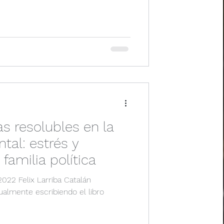
s resolubles en la
tal: estrés y
 familia política
022 Felix Larriba Catalán
ualmente escribiendo el libro