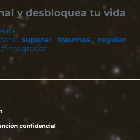
al y desbloquea tu vida
euta.
 para
superar traumas
,
regular
ue integrador
n
nción confidencial