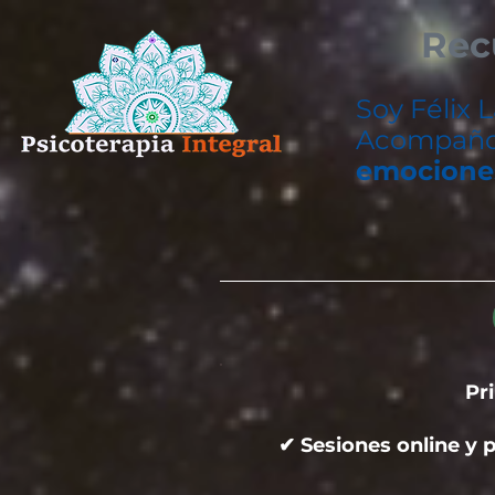
Rec
Soy Félix 
Acompaño
emocione
Pr
✔ Sesiones online y