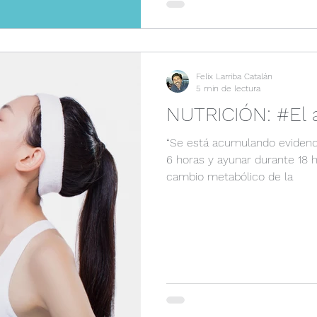
Felix Larriba Catalán
5 min de lectura
NUTRICIÓN: #El 
“Se está acumulando evidenc
6 horas y ayunar durante 18
cambio metabólico de la