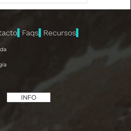
tacto
Faqs
Recursos
ida
gía
INFO