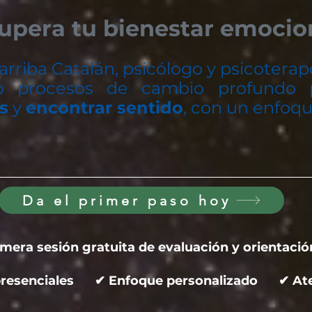
upera tu bienestar emocion
Larriba Catalán, psicólogo y psicoterap
 procesos de cambio profundo
s
y
encontrar sentido
, con un enfoq
Da el primer paso hoy
imera sesión gratuita de evaluación y orientació
 presenciales ✔ Enfoque personalizado ✔ Ate