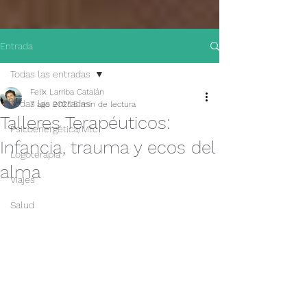
Entrada
Todas las entradas
Felix Larriba Catalán
Todas las entradas
7 ago 2025
5 min de lectura
Talleres Terapéuticos:
Psicoenergética/Mtc
Infancia, trauma y ecos del
Logoterapia
alma
Viajes
Salud