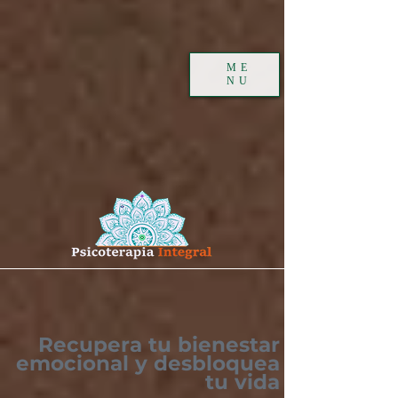
ME
NU
Recupera tu bienestar
emocional y desbloquea
tu vida