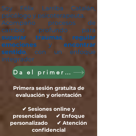
Soy Félix Larriba Catalán,
psicólogo y psicoterapeuta.
Acompaño procesos de
cambio profundo para
superar traumas
,
regular
emociones
y
encontrar
sentido
, con un enfoque
integrador
Da el primer paso hoy
Primera sesión gratuita de
evaluación y orientación
✔ Sesiones online y
presenciales ✔ Enfoque
personalizado ✔ Atención
confidencial