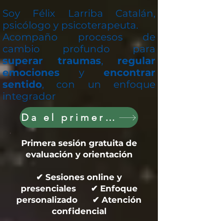
Soy Félix Larriba Catalán,
psicólogo y psicoterapeuta.
Acompaño procesos de
cambio profundo para
superar traumas
,
regular
emociones
y
encontrar
sentido
, con un enfoque
integrador
Da el primer paso hoy
Primera sesión gratuita de
evaluación y orientación
✔ Sesiones online y
presenciales ✔ Enfoque
personalizado ✔ Atención
confidencial