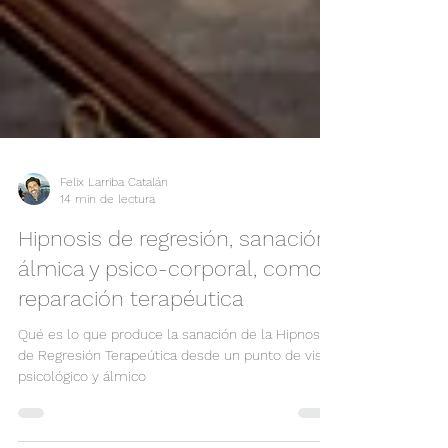
Felix Larriba Catalán
14 min de lectura
Hipnosis de regresión, sanación
álmica y psico-corporal, como
reparación terapéutica
Qué es lo que produce la sanación de la Hipnosis
de Regresión Terapeútica desde un punto de vista
psicológico y álmico