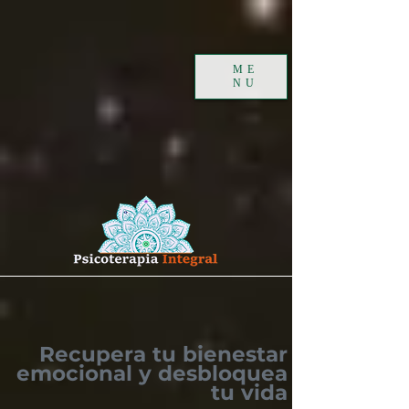
ME
NU
Recupera tu bienestar
emocional y desbloquea
tu vida