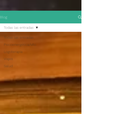
Blog
Todas las entradas
Todas las entradas
Psicoenergética/Mtc
Logoterapia
Viajes
Salud